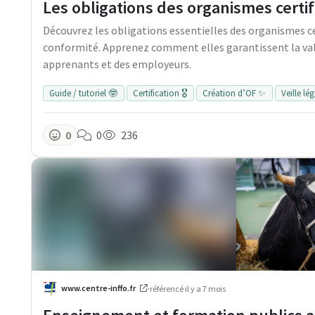
Les obligations des organismes certif
Découvrez les obligations essentielles des organismes ce
conformité. Apprenez comment elles garantissent la vale
apprenants et des employeurs.
Guide / tutoriel 🤓
Certification 🎖️
Création d’OF ✨
Veille lé
0
0
236
www.centre-inffo.fr
·
référencé
il y a 7 mois