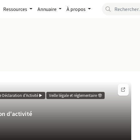
Ressources
Annuaire
À propos
Déclaration d’Activité ▶️
Veille légale et réglementaire 🤓
on d'activité