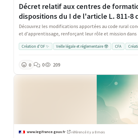
Décret relatif aux centres de format
dispositions du I de l'article L. 811-
Découvrez les modifications apportées au code rural con
et d'apprentissage, renforçant leur rôle et mission dans 
Création d’OF ✨
Veille légale et réglementaire 🤓
CFA
Créat
0
0
209
www.legifrance.gouv.fr
·
référencé
il y a 8 mois