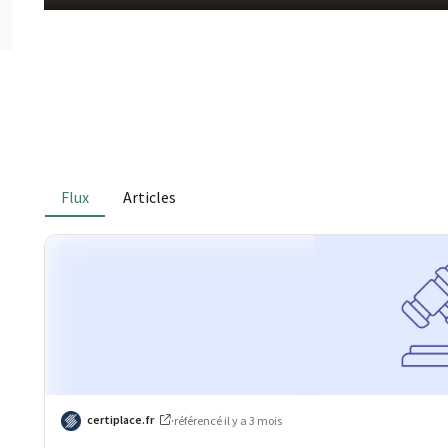
Flux
Articles
certiplace.fr
·
référencé
il y a 3 mois