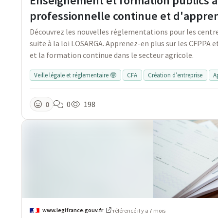
Enseignement et formation publics ag
professionnelle continue et d'appre
Découvrez les nouvelles réglementations pour les centre
suite à la loi LOSARGA. Apprenez-en plus sur les CFPPA et
et la formation continue dans le secteur agricole.
Veille légale et réglementaire 🤓
CFA
Création d’entreprise
A
0
0
198
www.legifrance.gouv.fr
·
référencé
il y a 7 mois