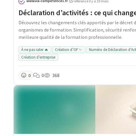
www.via-competences.fr
·
référencé
il y a 10 mois
Déclaration d’activités : ce qui chang
Découvrez les changements clés apportés par le décret du 
organismes de formation. Simplification, sécurité renf
meilleure qualité de la formation professionnelle.
À ne pas rater 🔥
Création d’OF ✨
Numéro de Déclaration d’Acti
Création d’entreprise
0
0
368