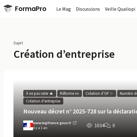
Passer au contenu principal
FormaPro
Le Mag
Discussions
Veille Qualiopi
Sujet
Création d’entreprise
À ne pas rater 🔥
Réforme 📜
Création d’OF ✨
Numéro de 
Création d’entreprise
Nouveau décret n° 2025-728 sur la déclarati
www.legifrance.gouv.fr
1034
0
il y a 1 an