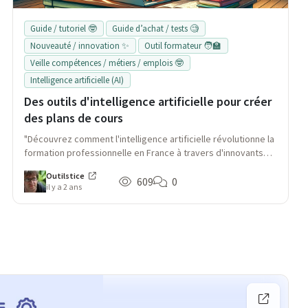
Guide / tutoriel 🤓
Guide d’achat / tests 🧐
Nouveauté / innovation ✨
Outil formateur 🧑‍🏫
Veille compétences / métiers / emplois 🤓
Intelligence artificielle (AI)
Des outils d'intelligence artificielle pour créer
des plans de cours
"Découvrez comment l'intelligence artificielle révolutionne la
formation professionnelle en France à travers d'innovants
outils de création de plans de cours. Approfondissez les
Outilstice
fonctionnalités, avantages et inconvénients de Khanmigo,
609
0
il y a 2 ans
Profy, Copilot Class, MagicSchool et LessonPlan."