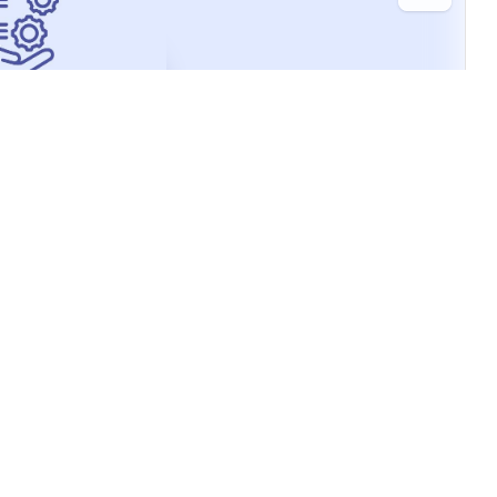
nalités logiciel indispensables
iel de gestion de certification doit avoir pour optimiser
C, gestion des parchemins, suivi des jurys, et bien plus
n 🎖️
Menu