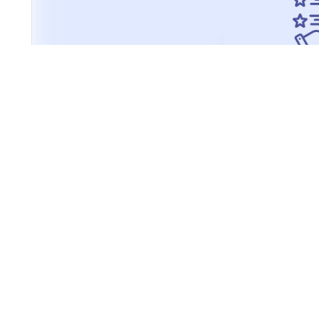
certiplace.fr
·
référencé
il y a 1 mois
Organisme certificateur : 10 fonction
Découvrez les 10 fonctionnalités essentielles qu'un logic
l'efficacité des organismes certificateurs : accrochage CD
encore.
Guide d’achat / tests 🧐
Outil OF 🛠️
Logiciel 🧑‍💻
Certificatio
❤️
1
0
137