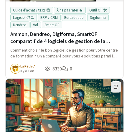
Guide d’achat / tests 🧐
À ne pas rater 🔥
Outil OF 🛠️
Logiciel 🧑‍💻
ERP / CRM
Bureautique
Digiforma
Dendreo
Val
Smart OF
Ammon, Dendreo, Digiforma, SmartOF :
comparatif de 4 logiciels de gestion de la
formation
Comment choisir le bon logiciel de gestion pour votre centre
de formation ? On a comparé pour vous 4 solutions parmi les
plus utilisées : Ammon, Dendreo, Digiforma, et SmartOF, afin
La Rédac'
d'y voir plus clair.
8330
0
il y a 1 an