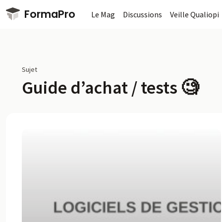
Passer au contenu principal
FormaPro
Le Mag
Discussions
Veille Qualiopi
Sujet
Guide d’achat / tests 🧐