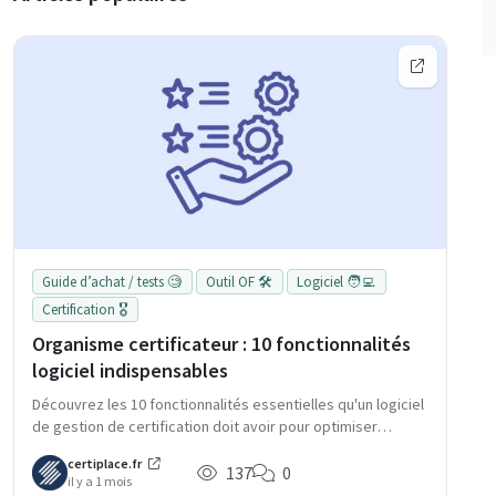
Guide d’achat / tests 🧐
Outil OF 🛠️
Logiciel 🧑‍💻
Certification 🎖️
Organisme certificateur : 10 fonctionnalités
logiciel indispensables
Découvrez les 10 fonctionnalités essentielles qu'un logiciel
de gestion de certification doit avoir pour optimiser
l'efficacité des organismes certificateurs : accrochage CDC,
certiplace.fr
gestion des parchemins, suivi des jurys, et bien plus
137
0
il y a 1 mois
encore.