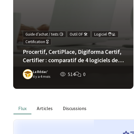
Guide d’achat / tests 🧐
Outil OF 🛠️
Logiciel 🧑‍💻
Certification 🎖️
Procertif, CertiPlace, Digiforma Certif,
Certifier : comparatif de 4 logiciels de
gestion de la certification
La Rédac'
514
0
professionnelle
il y a 4 mois
Flux
Articles
Discussions