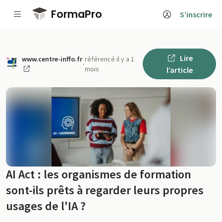
Passer au contenu principal
FormaPro
S’inscrire
Lire
www.centre-inffo.fr
référencé il y a 1
·
mois
l’article
AI Act : les organismes de formation
sont-ils prêts à regarder leurs propres
usages de l'IA ?