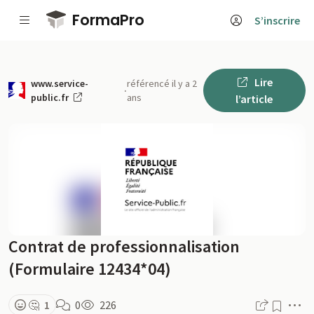
Passer au contenu principal
FormaPro
S’inscrire
Lire
www.service-
référencé il y a 2
·
public.fr
ans
l’article
Contrat de professionnalisation
(Formulaire 12434*04)
M
🤔
1
0
226