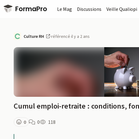
Passer au contenu principal
FormaPro
Le Mag
Discussions
Veille Qualiopi
Culture RH
·
référencé il y a 2 ans
Cumul emploi-retraite : conditions, fo
0
0
118