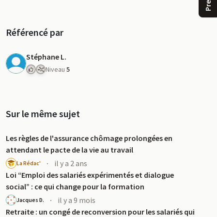
Référencé par
Stéphane L.
Niveau
5
Sur le même sujet
Les règles de l'assurance chômage prolongées en
u
attendant le pacte de la vie au travail
·
il y a 2 ans
La Rédac'
Loi “Emploi des salariés expérimentés et dialogue
social” : ce qui change pour la formation
·
il y a 9 mois
Jacques D.
Retraite : un congé de reconversion pour les salariés qui