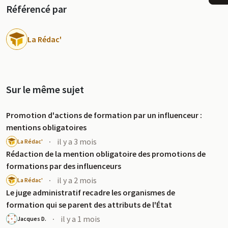
Référencé par
La Rédac'
Sur le même sujet
Promotion d'actions de formation par un influenceur :
u
mentions obligatoires
·
il y a 3 mois
La Rédac'
Rédaction de la mention obligatoire des promotions de
formations par des influenceurs
·
il y a 2 mois
La Rédac'
Le juge administratif recadre les organismes de
formation qui se parent des attributs de l'État
·
il y a 1 mois
Jacques D.