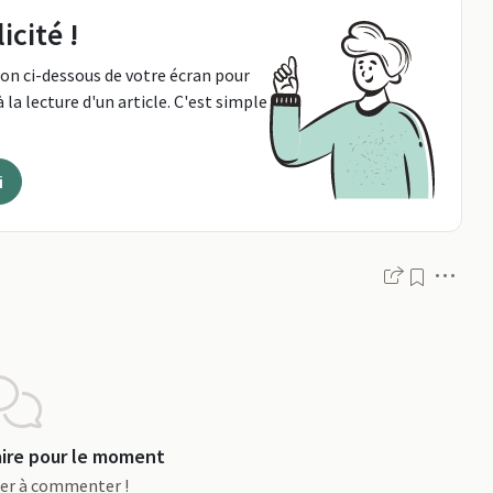
icité !
ton ci-dessous de votre écran pour
 la lecture d'un article. C'est simple
i
Men
re pour le moment
ier à commenter !