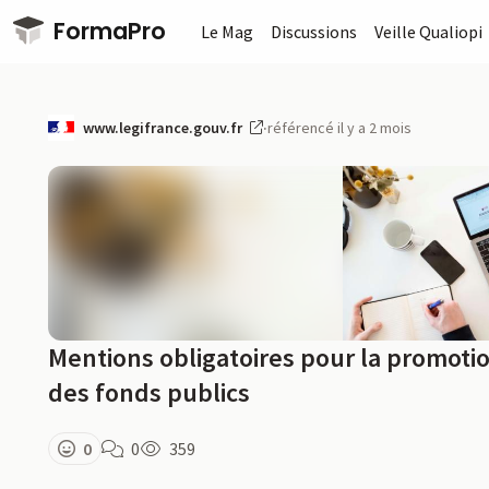
Passer au contenu principal
FormaPro
Le Mag
Discussions
Veille Qualiopi
www.legifrance.gouv.fr
·
référencé il y a 2 mois
Mentions obligatoires pour la promotio
des fonds publics
0
0
359