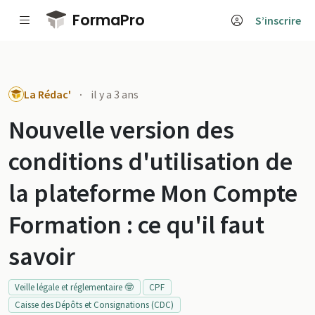
Passer au contenu principal
FormaPro
S’inscrire
La Rédac'
·
il y a 3 ans
Nouvelle version des
conditions d'utilisation de
la plateforme Mon Compte
Formation : ce qu'il faut
savoir
Veille légale et réglementaire 🤓
CPF
Caisse des Dépôts et Consignations (CDC)