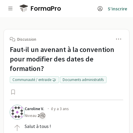
Passer au contenu principal
FormaPro
S’inscrire
Men
Discussion
Faut-il un avenant à la convention
pour modifier des dates de
formation?
Communauté / entraide 🤝
Documents administratifs
·
Caroline V.
il y a 3 ans
Niveau
2
Salut à tous !