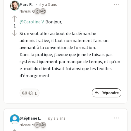
Men
·
Marc R.
il y a 3 ans
Niveau
6
@Caroline V.
Bonjour,
1
Si on veut aller au bout de la démarche
administrative, il faut normalement faire un
avenant à la convention de formation.
Dans la pratique, j'avoue que je ne le faisais pas
systématiquement par manque de temps, et qu'un
e-mail du client faisait foi ainsi que les feuilles
d'émargement.
🤔
1
Répondre
Men
·
Stéphane L.
il y a 3 ans
Niveau
5