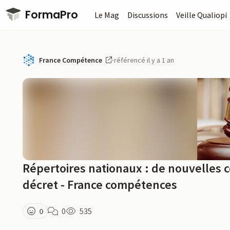
Passer au contenu principal
FormaPro
Le Mag
Discussions
Veille Qualiopi
France Compétence
·
référencé il y a 1 an
Répertoires nationaux : de nouvelles c
décret - France compétences
0
0
535