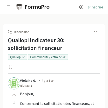
Passer au contenu principal
FormaPro
S’inscrire
Men
Discussion
Qualiopi Indicateur 30:
sollicitation financeur
Qualiopi ✅
Communauté / entraide 🤝
·
Violaine G.
il y a 1 an
Niveau
1
Bonjour,
1
Concernant la sollicitation des financeurs, et