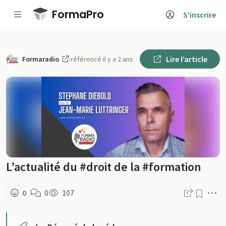
Passer au contenu principal
FormaPro
S’inscrire
Lire l’article
Formaradio
·
référencé il y a 2 ans
L’actualité du #droit de la #formation
M
0
0
107