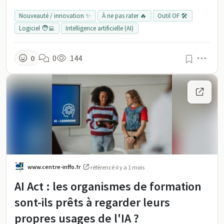
Nouveauté / innovation ✨
À ne pas rater 🔥
Outil OF 🛠️
Logiciel 🧑‍💻
Intelligence artificielle (AI)
Men
0
0
144
www.centre-inffo.fr
·
référencé
il y a 1 mois
AI Act : les organismes de formation
sont-ils prêts à regarder leurs
propres usages de l'IA ?