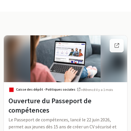
Activité sur FormaPro
Flux d’activité
Caisse des dépôt - Politiques sociales
·
référencé
il y a 1 mois
Ouverture du Passeport de
compétences
Le Passeport de compétences, lancé le 22 juin 2026,
permet aux jeunes dès 15 ans de créer un CV sécurisé et