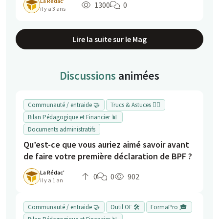
La Rédac'
1300
0
il y a 3 ans
Lire la suite sur le Mag
Discussions
animées
Communauté / entraide 🤝
Trucs & Astuces 👍🏻
Bilan Pédagogique et Financier 📊
Documents administratifs
Qu’est-ce que vous auriez aimé savoir avant
de faire votre première déclaration de BPF ?
La Rédac'
0
0
902
il y a 1 an
Communauté / entraide 🤝
Outil OF 🛠️
FormaPro 🎓