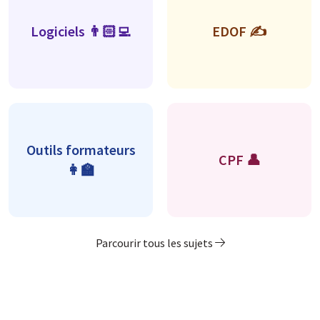
Logiciels 👨🏻‍💻
EDOF ✍️
Outils formateurs
CPF 👤
👩‍🏫
Parcourir tous les sujets