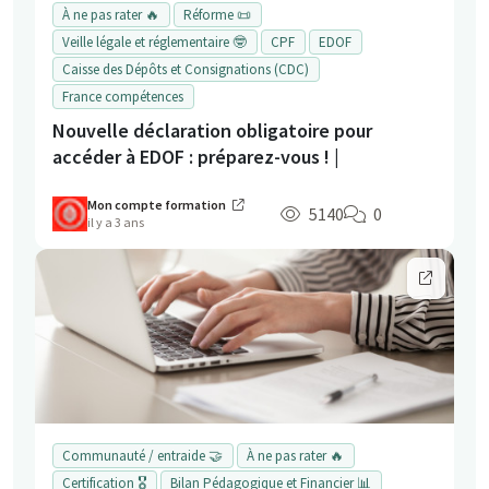
À ne pas rater 🔥
Réforme 📜
Veille légale et réglementaire 🤓
CPF
EDOF
Caisse des Dépôts et Consignations (CDC)
France compétences
Nouvelle déclaration obligatoire pour
accéder à EDOF : préparez-vous ! |
Mon compte formation
5140
0
il y a 3 ans
Communauté / entraide 🤝
À ne pas rater 🔥
Certification 🎖️
Bilan Pédagogique et Financier 📊