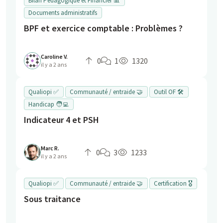
Bilan Pédagogique et Financier 📊
Documents administratifs
BPF et exercice comptable : Problèmes ?
Caroline V.
0
1
1320
il y a 2 ans
Qualiopi ✅
Communauté / entraide 🤝
Outil OF 🛠️
Handicap 🧑‍💻
Indicateur 4 et PSH
Marc R.
0
3
1233
il y a 2 ans
Qualiopi ✅
Communauté / entraide 🤝
Certification 🎖️
Sous traitance