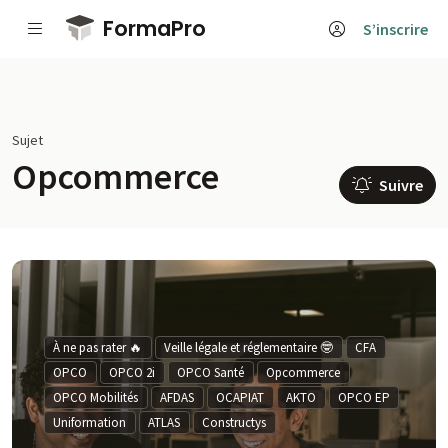
Passer au contenu principal
FormaPro
S’inscrire
Sujet
Opcommerce
Suivre
À ne pas rater 🔥
Veille légale et réglementaire 🤓
CFA
OPCO
OPCO 2i
OPCO Santé
Opcommerce
OPCO Mobilités
AFDAS
OCAPIAT
AKTO
OPCO EP
Uniformation
ATLAS
Constructys