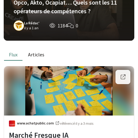
Opco, Akto, Ocapiat… Quels sont les 11
opérateurs de compétences ?
La Rédac'
1184
0
il y a 1 an
Flux
Articles
www.achatpublic.com
·
référencé
il y a 3 mois
Marché Fresque IA