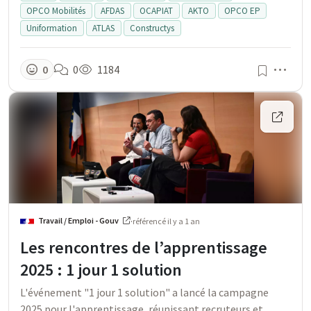
OPCO Mobilités
AFDAS
OCAPIAT
AKTO
OPCO EP
Uniformation
ATLAS
Constructys
Men
0
0
1184
Travail / Emploi - Gouv
·
référencé
il y a 1 an
Les rencontres de l’apprentissage
2025 : 1 jour 1 solution
L'événement "1 jour 1 solution" a lancé la campagne
2025 pour l'apprentissage, réunissant recruteurs et