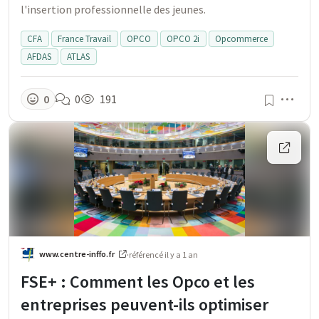
l'insertion professionnelle des jeunes.
CFA
France Travail
OPCO
OPCO 2i
Opcommerce
AFDAS
ATLAS
Men
0
0
191
www.centre-inffo.fr
·
référencé
il y a 1 an
FSE+ : Comment les Opco et les
entreprises peuvent-ils optimiser