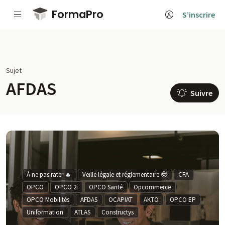
Passer au contenu principal
FormaPro
S’inscrire
Sujet
AFDAS
Suivre
À ne pas rater 🔥
Veille légale et réglementaire 🤓
CFA
OPCO
OPCO 2i
OPCO Santé
Opcommerce
OPCO Mobilités
AFDAS
OCAPIAT
AKTO
OPCO EP
Uniformation
ATLAS
Constructys