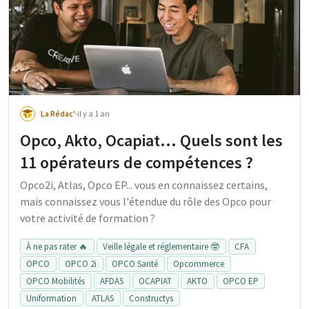
La Rédac'
·
il y a 1 an
Opco, Akto, Ocapiat… Quels sont les
11 opérateurs de compétences ?
Opco2i, Atlas, Opco EP... vous en connaissez certains,
mais connaissez vous l'étendue du rôle des Opco pour
votre activité de formation ?
À ne pas rater 🔥
Veille légale et réglementaire 🤓
CFA
OPCO
OPCO 2i
OPCO Santé
Opcommerce
OPCO Mobilités
AFDAS
OCAPIAT
AKTO
OPCO EP
Uniformation
ATLAS
Constructys