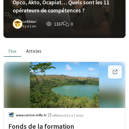
Opco, Akto, Ocapiat… Quels sont les 11
opérateurs de compétences ?
La Rédac'
1167
0
il y a 1 an
Flux
Articles
www.centre-inffo.fr
·
référencé
il y a 7 mois
Fonds de la formation