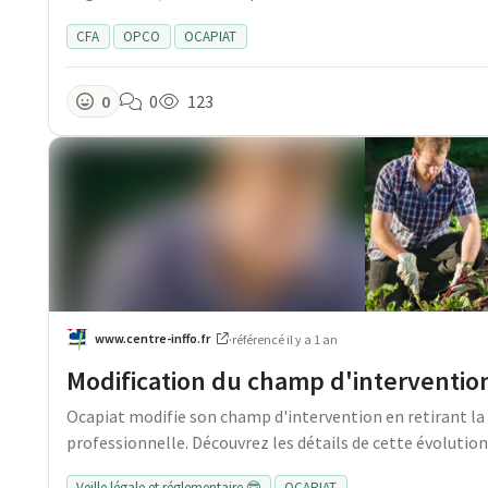
CFA
OPCO
OCAPIAT
0
0
123
www.centre-inffo.fr
·
référencé
il y a 1 an
Modification du champ d'interventio
Ocapiat modifie son champ d'intervention en retirant l
professionnelle. Découvrez les détails de cette évolution
Veille légale et réglementaire 🤓
OCAPIAT