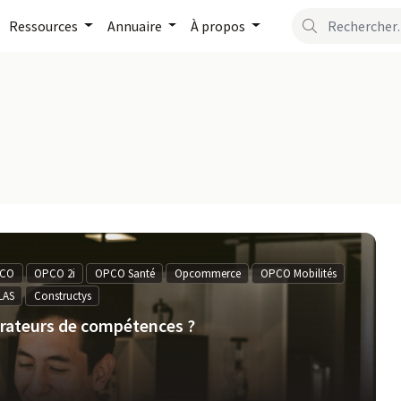
Ressources
Annuaire
À propos
CO
OPCO 2i
OPCO Santé
Opcommerce
OPCO Mobilités
LAS
Constructys
érateurs de compétences ?