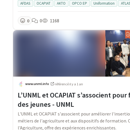
AFDAS
OCAPIAT
AKTO
OPCO EP
Uniformation
ATLA
0
0
1168
www.unml.info
·
référencé
il y a 1 an
L’UNML et OCAPIAT s’associent pour f
des jeunes - UNML
L'UNML et OCAPIAT s'associent pour améliorer l'insertion
métiers de l'agriculture et aux dispositifs de formation.
l'Agriculture, offre des expériences enrichissantes.