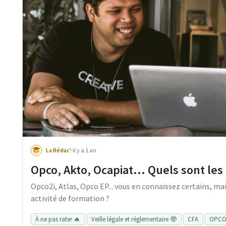
La Rédac'
·
il y a 1 an
Opco, Akto, Ocapiat… Quels sont les
Opco2i, Atlas, Opco EP... vous en connaissez certains, ma
activité de formation ?
À ne pas rater 🔥
Veille légale et réglementaire 🤓
CFA
OPC