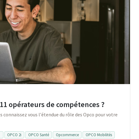
 11 opérateurs de compétences ?
is connaissez vous l'étendue du rôle des Opco pour votre
O
OPCO 2i
OPCO Santé
Opcommerce
OPCO Mobilités