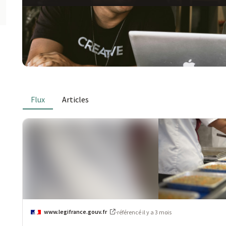
Flux
Articles
www.legifrance.gouv.fr
·
référencé
il y a 3 mois